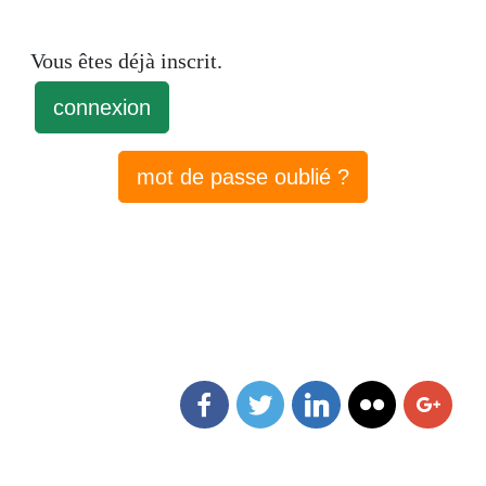
Vous êtes déjà inscrit.
connexion
mot de passe oublié ?
Facebook
Twitter
Linkedin
Flickr
Goog