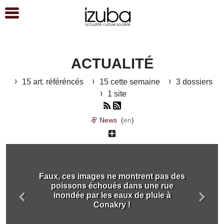
ACTUALITÉ
15 art. référéncés
15 cette semaine
3 dossiers
1 site
News (
en
)
Faux, ces images ne montrent pas des
poissons échoués dans une rue
inondée par les eaux de pluie à
Précédent
Suiva
Conakry !