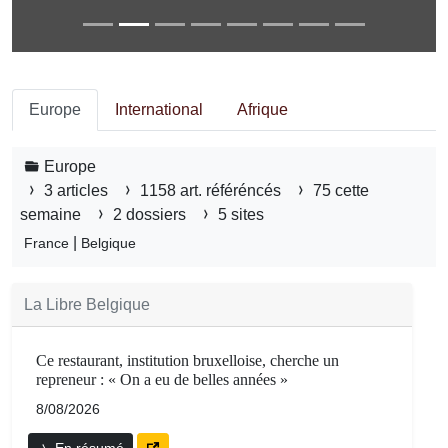
Europe
International
Afrique
Europe
3 articles
1158 art. référéncés
75 cette
semaine
2 dossiers
5 sites
|
France
Belgique
La Libre Belgique
Ce restaurant, institution bruxelloise, cherche un
repreneur : « On a eu de belles années »
8/08/2026
En résumé