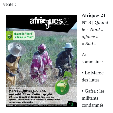
vente :
Afriques 21
N° 3
|
Quand
le « Nord »
affame le
« Sud »
Au
sommaire :
• Le Maroc
des luttes
• Gafsa : les
militants
condamnés