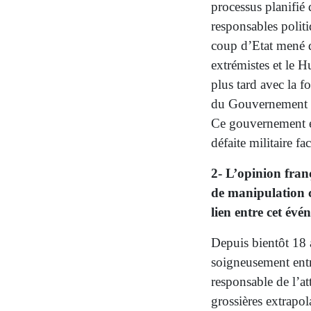
processus planifié 
responsables polit
coup d’Etat mené da
extrémistes et le 
plus tard avec la 
du Gouvernement in
Ce gouvernement en
défaite militaire f
2- L’opinion franç
de manipulation c
lien entre cet évé
Depuis bientôt 18 a
soigneusement entr
responsable de l’at
grossières extrapol