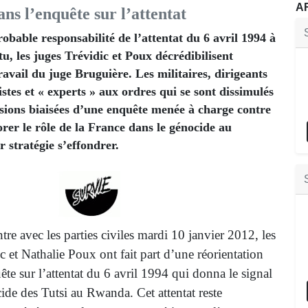
A
ns l’enquête sur l’attentat
obable responsabilité de l’attentat du 6 avril 1994 à
u, les juges Trévidic et Poux décrédibilisent
ravail du juge Bruguière. Les militaires, dirigeants
istes et « experts » aux ordres qui se sont dissimulés
usions biaisées d’une enquête menée à charge contre
er le rôle de la France dans le génocide au
 stratégie s’effondrer.
tre avec les parties civiles mardi 10 janvier 2012, les
 et Nathalie Poux ont fait part d’une réorientation
te sur l’attentat du 6 avril 1994 qui donna le signal
ide des Tutsi au Rwanda. Cet attentat reste