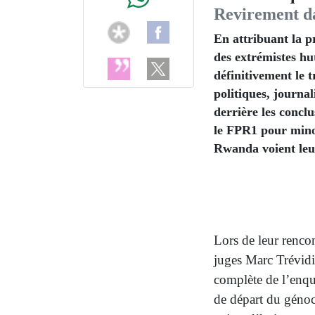
Revirement da
En attribuant la pr
des extrémistes hut
définitivement le t
politiques, journal
derrière les concl
le FPR1 pour minor
Rwanda voient leur
Lors de leur rencon
juges Marc Trévidic
complète de l’enquê
de départ du génoc