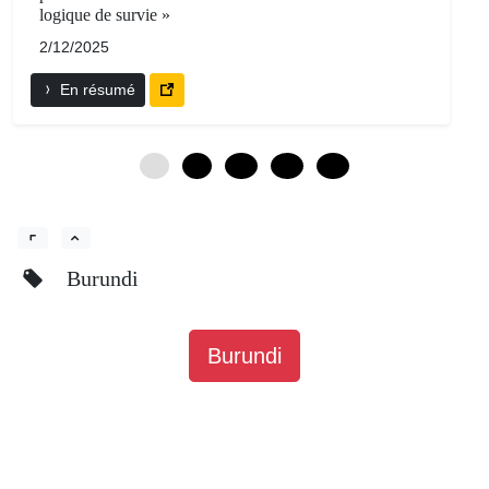
logique de survie »
2/12/2025
En résumé
0
6
12
18
24
Burundi
Burundi