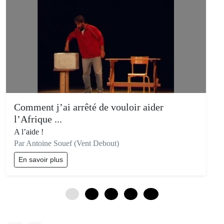
Comment j’ai arrêté de vouloir aider
l’Afrique ...
A l’aide !
Par Antoine Souef (Vent Debout)
En savoir plus
0
3
6
9
12