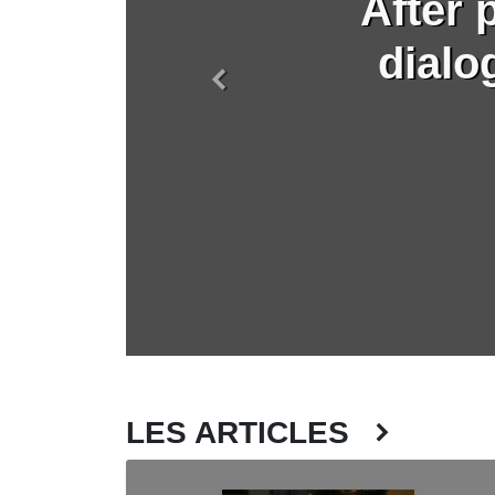
After 
dialo
Précédent
LES ARTICLES