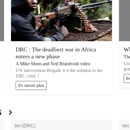
DRC : The deadliest war in Africa
Wh
enters a new phase
The
Uni
A Mike Shum and Neil Brandvold video
gen
UN intervention Brigade is it the solution to the
DRC crisis ?
En
En savoir plus
ÉS
Irin (DRC)
Iri