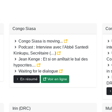
Congo Siasa
Co
Congo Siasa is moving...
Podcast : Interview avec l'Abbé Santedi
int
Kinkupu, Secrétaire (…)
Jean Kenge : Et si on arrêtait le bal des
Co
hypocrites…
Waiting for le dialogue
in 
En résumé
Voir en ligne
D
Irin (DRC)
Mu