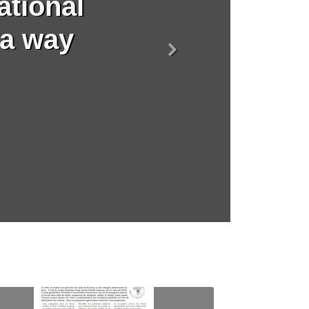
ational
 a way
Suivant