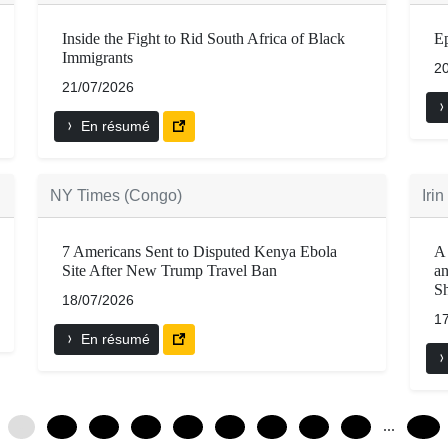
Inside the Fight to Rid South Africa of Black
E
Immigrants
2
21/07/2026
En résumé
NY Times (Congo)
Iri
7 Americans Sent to Disputed Kenya Ebola
A 
Site After New Trump Travel Ban
an
Sh
18/07/2026
1
En résumé
...
0
12
24
36
48
60
72
84
96
240