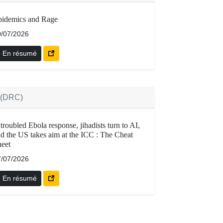
pidemics and Rage
0/07/2026
En résumé
n (DRC)
troubled Ebola response, jihadists turn to AI,
d the US takes aim at the ICC : The Cheat
eet
7/07/2026
En résumé