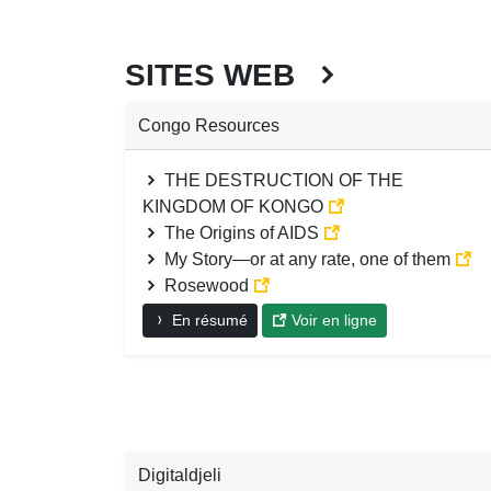
SITES WEB
Congo Resources
THE DESTRUCTION OF THE
KINGDOM OF KONGO
The Origins of AIDS
My Story—or at any rate, one of them
Rosewood
En résumé
Voir en ligne
Digitaldjeli