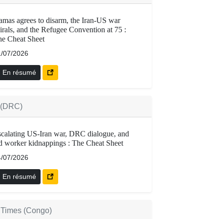
mas agrees to disarm, the Iran-US war
irals, and the Refugee Convention at 75 :
e Cheat Sheet
1/07/2026
En résumé
n (DRC)
calating US-Iran war, DRC dialogue, and
d worker kidnappings : The Cheat Sheet
4/07/2026
En résumé
Times (Congo)