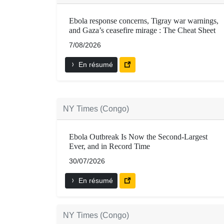
Ebola response concerns, Tigray war warnings,
and Gaza’s ceasefire mirage : The Cheat Sheet
7/08/2026
En résumé
NY Times (Congo)
Ebola Outbreak Is Now the Second-Largest
Ever, and in Record Time
30/07/2026
En résumé
NY Times (Congo)