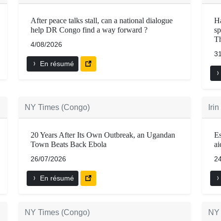
After peace talks stall, can a national dialogue
Ha
help DR Congo find a way forward ?
sp
Th
4/08/2026
3
En résumé
NY Times (Congo)
Iri
20 Years After Its Own Outbreak, an Ugandan
Es
Town Beats Back Ebola
ai
26/07/2026
2
En résumé
NY Times (Congo)
NY 