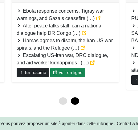
Ebola response concerns, Tigray war
warnings, and Gaza’s ceasefire (…)
RU
After peace talks stall, can a national
dialogue help DR Congo (…)
SA
Hamas agrees to disarm, the Iran-US war
BA
spirals, and the Refugee (…)
Escalating US-Iran war, DRC dialogue,
ND
and aid worker kidnappings : (…)
at
En résumé
Voir en ligne
0
6
Vous pouvez proposer un site à ajouter dans cette rubrique : Central Af