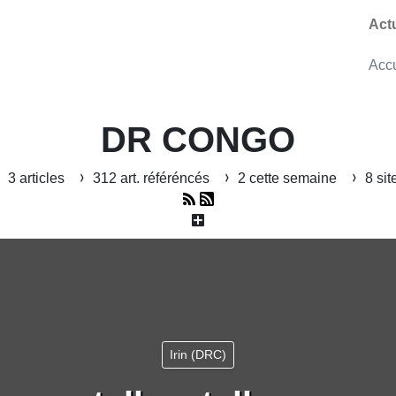
Act
Accu
DR CONGO
3 articles
312 art. référéncés
2 cette semaine
8 sit
Irin (DRC)