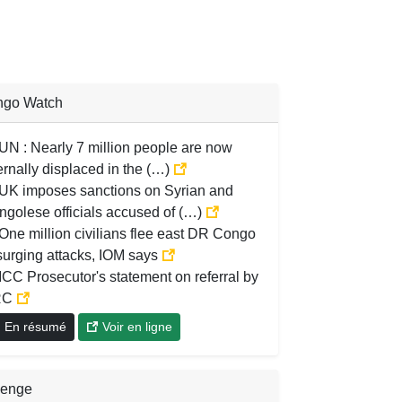
ngo Watch
UN : Nearly 7 million people are now
ernally displaced in the (…)
UK imposes sanctions on Syrian and
ngolese officials accused of (…)
One million civilians flee east DR Congo
surging attacks, IOM says
ICC Prosecutor's statement on referral by
RC
En résumé
Voir en ligne
lenge