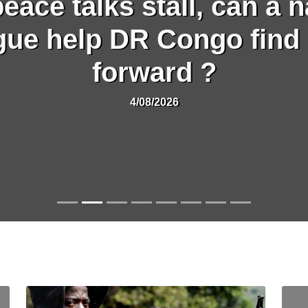
peace talks stall, can a n
gue help DR Congo find
forward ?
4/08/2026