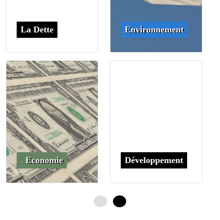
La Dette
Environnement
Economie
Développement
0
4