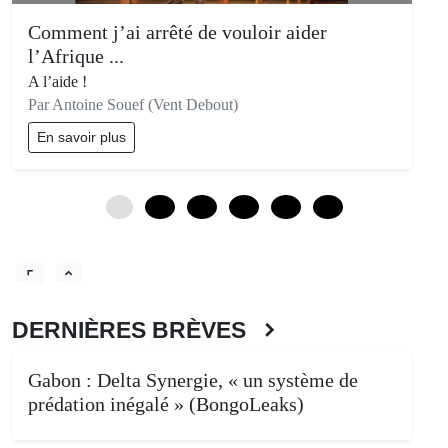
Comment j’ai arrêté de vouloir aider
l’Afrique ...
A l’aide !
Par Antoine Souef (Vent Debout)
En savoir plus
0
12
24
36
48
60
DERNIÈRES BRÈVES
Gabon : Delta Synergie, « un système de
prédation inégalé » (BongoLeaks)