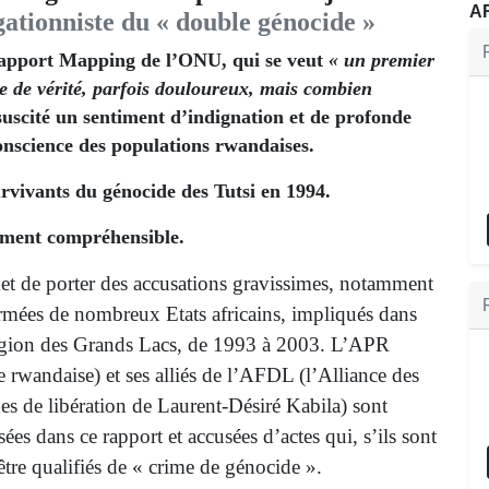
A
gationniste du « double génocide »
Rapport Mapping de l’ONU, qui se veut
« un premier
e de vérité, parfois douloureux, mais combien
 suscité un sentiment d’indignation et de profonde
conscience des populations rwandaises.
urvivants du génocide des Tutsi en 1994.
tement compréhensible.
et de porter des accusations gravissimes, notamment
armées de nombreux Etats africains, impliqués dans
 région des Grands Lacs, de 1993 à 2003. L’APR
e rwandaise) et ses alliés de l’AFDL (l’Alliance des
es de libération de Laurent-Désiré Kabila) sont
sées dans ce rapport et accusées d’actes qui, s’ils sont
 être qualifiés de « crime de génocide ».