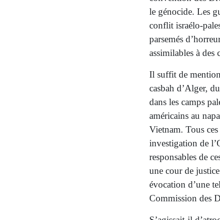
le génocide. Les gu
conflit israélo-pal
parsemés d’horreurs
assimilables à des
Il suffit de mentio
casbah d’Alger, dur
dans les camps pal
américains au napa
Vietnam. Tous ces e
investigation de l’
responsables de ce
une cour de justic
évocation d’une tel
Commission des D
S’agissait-il d’atro