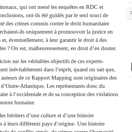
ationaux, qui ont mené les enquêtes en RDC et
onclusions, ont-ils été guidés par le seul souci de
té des crimes commis contre le droit humanitaire
erchaient-ils uniquement à promouvoir la justice en
 et, éventuellement, à leur garantir le droit à des
bles ? On est, malheureusement, en droit d’en douter.
cion sur les véritables objectifs de ces experts-
ent inévitablement dans l’esprit, quand on sait que,
es auteurs de ce Rapport Mapping sont originaires des
d’Outre-Atlantique. Les représentants donc du
ie à l’occidentale et de sa conception des violations
ersonne humaine.
, les héritiers d’une culture et d’une histoire
s à leurs différents pays d’origine. Une histoire
ée de conflits armés, de crimes contre l’humanité,