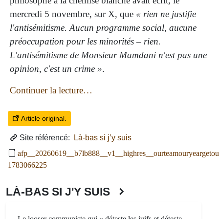
philosophe à la chemise blanche avait écrit, le
mercredi 5 novembre, sur X, que
« rien ne justifie
l'antisémitisme. Aucun programme social, aucune
préoccupation pour les minorités – rien.
L'antisémitisme de Monsieur Mamdani n'est pas une
opinion, c'est un crime »
.
Continuer la lecture…
Article original.
Site référencé:
Là-bas si j’y suis
afp__20260619__b7lb888__v1__highres__ourteamouryeargetoutt
1783066225
LÀ-BAS SI J'Y SUIS
Le looser communiste qui « déteste les juifs et déteste