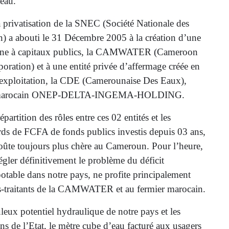
’eau.
la privatisation de la SNEC (Société Nationale des
 a abouti le 31 Décembre 2005 à la création d’une
oine à capitaux publics, la CAMWATER (Cameroon
poration) et à une entité privée d’affermage créée en
’exploitation, la CDE (Camerounaise Des Eaux),
pe marocain ONEP-DELTA-INGEMA-HOLDING.
partition des rôles entre ces 02 entités et les
ards de FCFA de fonds publics investis depuis 03 ans,
 coûte toujours plus chère au Cameroun. Pour l’heure,
égler définitivement le problème du déficit
otable dans notre pays, ne profite principalement
s-traitants de la CAMWATER et au fermier marocain.
leux potentiel hydraulique de notre pays et les
s de l’Etat, le mètre cube d’eau facturé aux usagers