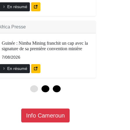
En résumé
Africa Presse
Guinée : Nimba Mining franchit un cap avec la
signature de sa première convention minière
7/08/2026
En résumé
0
3
6
Info Cameroun