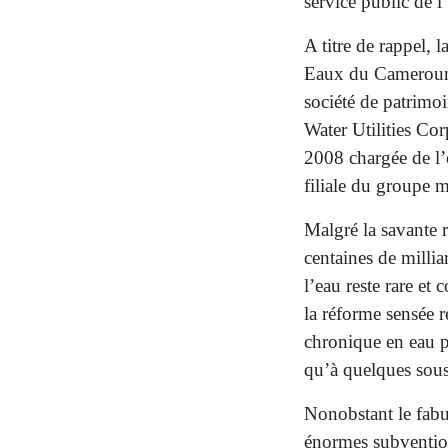
service public de l
A titre de rappel, 
Eaux du Cameroun)
société de patrim
Water Utilities Cor
2008 chargée de l
filiale du grou
Malgré la savante ré
centaines de milli
l’eau reste rare et
la réforme sensée r
chronique en eau p
qu’à quelques sou
Nonobstant le fabu
énormes subvention