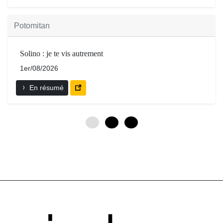
Potomitan
Solino : je te vis autrement
1er/08/2026
En résumé
0
3
6