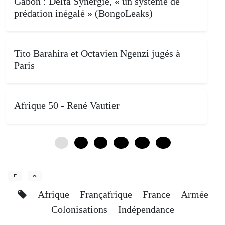
Gabon : Delta Synergie, « un système de
prédation inégalé » (BongoLeaks)
Tito Barahira et Octavien Ngenzi jugés à
Paris
Afrique 50 - René Vautier
0
4
8
12
16
20
Afrique
Françafrique
France
Armée
Colonisations
Indépendance