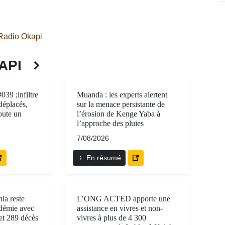
adio Okapi
KAPI
039 ;infiltre
Muanda : les experts alertent
déplacés,
sur la menace persistante de
ute un
l’érosion de Kenge Yaba à
l’approche des pluies
7/08/2026
En résumé
nia reste
L’ONG ACTED apporte une
idémie avec
assistance en vivres et non-
et 289 décès
vivres à plus de 4 300