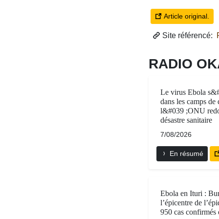
Article original.
Site référencé:
R
RADIO O
Le virus Ebola s&#
dans les camps de 
l&#039 ;ONU redo
désastre sanitaire
7/08/2026
En résumé
Ebola en Ituri : Bu
l’épicentre de l’ép
950 cas confirmés 