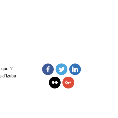
t quoi ?
s d’Izuba
Facebook
Twitter
Linkedin
Flickr
Googleplus