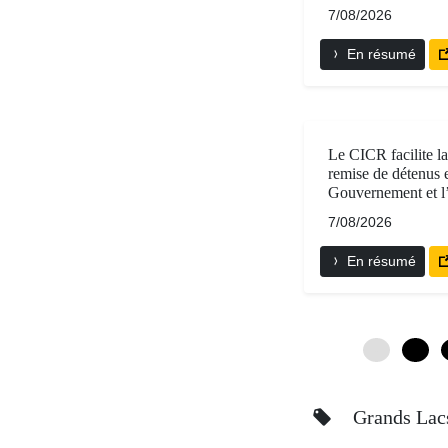
7/08/2026
En résumé
Le CICR facilite l
remise de détenus e
Gouvernement et
7/08/2026
En résumé
0
6
Grands La