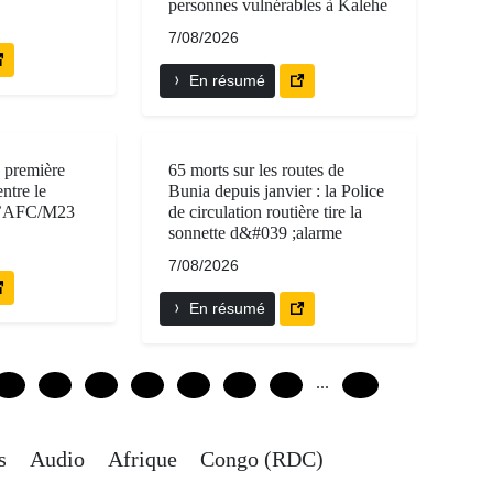
personnes vulnérables à Kalehe
7/08/2026
En résumé
a première
65 morts sur les routes de
ntre le
Bunia depuis janvier : la Police
 l’AFC/M23
de circulation routière tire la
sonnette d&#039 ;alarme
7/08/2026
En résumé
...
12
18
24
30
36
42
48
240
cs
Audio
Afrique
Congo (RDC)