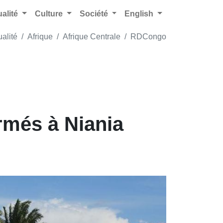
ualité
Culture
Société
English
ualité
Afrique
Afrique Centrale
RDCongo
irmés à Niania