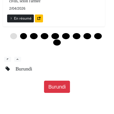
civils, selon l'armée
2/04/2026
En résumé
0
6
12
18
24
30
36
42
48
54
Burundi
Burundi