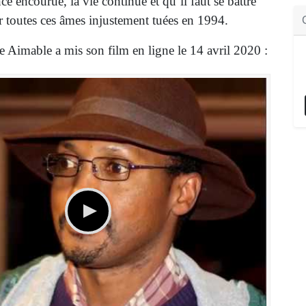
nce encourue, la vie continue et qu’il faut se battre
r toutes ces âmes injustement tuées en 1994.
Aimable a mis son film en ligne le 14 avril 2020 :