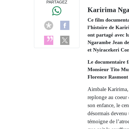
PARTAGEZ
Karirima Ng
Ce film documenta
l’histoire de Kari
ont partagé avec l
Ngarambe Jean de
et Nyiracekeri Con
Le documentaire fa
Monsieur Tito Mug
Florence Rasmont 
Aimbale Karirima,
replonge au coeur d
son enfance, le cent
désormais devenu u
témoigne de l’atro