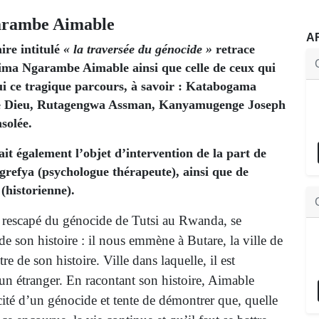
arambe Aimable
A
ire intitulé
« la traversée du génocide »
retrace
rima Ngarambe Aimable ainsi que celle de ceux qui
ui ce tragique parcours, à savoir : Katabogama
 Dieu, Rutagengwa Assman, Kanyamugenge Joseph
solée.
it également l’objet d’intervention de la part de
refya (psychologue thérapeute), ainsi que de
(historienne).
 rescapé du génocide de Tutsi au Rwanda, se
e son histoire : il nous emmène à Butare, la ville de
re de son histoire. Ville dans laquelle, il est
n étranger. En racontant son histoire, Aimable
cité d’un génocide et tente de démontrer que, quelle