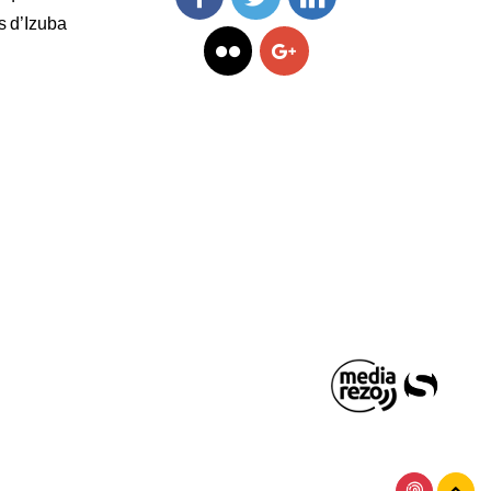
s d’Izuba
Facebook
Twitter
Linkedin
Flickr
Googleplus