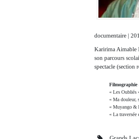
documentaire | 201
Karirima Aimable 
son parcours scola
spectacle (section 
Filmographie
« Les Oubliés 
« Ma douleur, s
« Muyango & I
« La traversée
Grands La