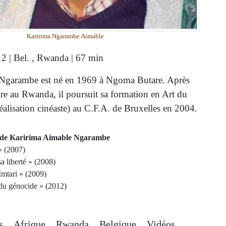
Karirima Ngarambe Aimable
2 | Bel. , Rwanda | 67 min
Ngarambe est né en 1969 à Ngoma Butare. Après
ire au Rwanda, il poursuit sa formation en Art du
réalisation cinéaste) au C.F.A. de Bruxelles en 2004.
 de Karirima Aimable Ngarambe
» (2007)
a liberté » (2008)
mtari » (2009)
 du génocide » (2012)
cs
Afrique
Rwanda
Belgique
Vidéos