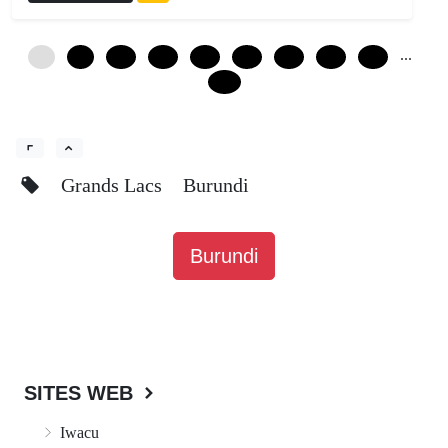
...
0
6
12
18
24
30
36
42
48
126
Grands Lacs
Burundi
Burundi
SITES WEB
Iwacu