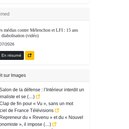
imed
s médias contre Mélenchon et LFI : 15 ans
 diabolisation (vidéo)
/07/2026
En résumé
êt sur Images
Salon de la défense : l’Intérieur interdit un
rnaliste et se (…)
Clap de fin pour « Vu », sans un mot
iciel de France Télévisions
Repreneur du « Revenu » et du « Nouvel
onomiste », il impose (…)