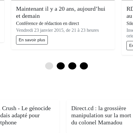
Maintenant il y a 20 ans, aujourd’hui
RD
et demain
au
Conférence de rédaction en direct
Sil
Vendredi 23 janvier 2015, de 21 à 23 heures
Ins
ori
En savoir plus
En
0
3
6
9
i Crush - Le génocide
Direct.cd : la grossière
dais adapté pour
manipulation sur la mort
tphone
du colonel Mamadou