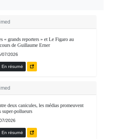
imed
s « grands reporters » et Le Figaro au
cours de Guillaume Erner
5/07/2026
En résumé
imed
tre deux canicules, les médias promeuvent
s super-pollueurs
/07/2026
En résumé