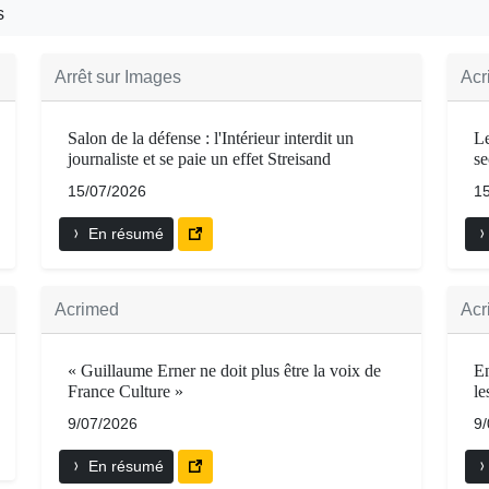
s
Arrêt sur Images
Acr
Salon de la défense : l'Intérieur interdit un
Le
journaliste et se paie un effet Streisand
se
15/07/2026
1
En résumé
Acrimed
Acr
« Guillaume Erner ne doit plus être la voix de
En
France Culture »
le
9/07/2026
9
En résumé