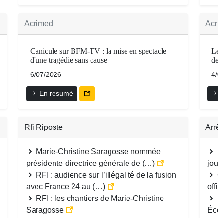
Acrimed
Acr
Canicule sur BFM-TV : la mise en spectacle
Le
d'une tragédie sans cause
de
6/07/2026
4
En résumé
Rfi Riposte
Arr
Marie-Christine Saragosse nommée
présidente-directrice générale de (…)
jou
RFI : audience sur l’illégalité de la fusion
avec France 24 au (…)
off
RFI : les chantiers de Marie-Christine
Saragosse
Éc