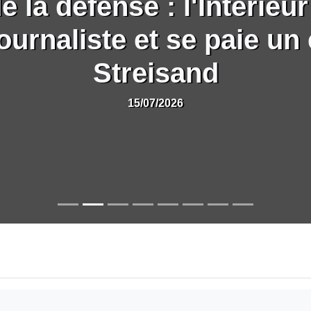
 la défense : l'Intérieur
ournaliste et se paie un 
Streisand
15/07/2026