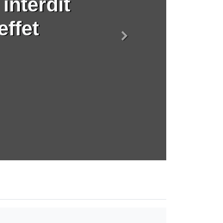
 interdit
effet
Suivant