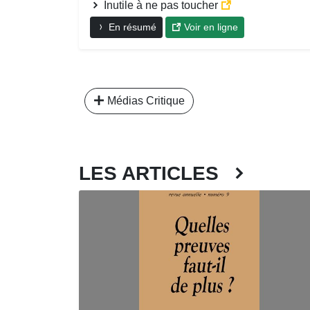
Inutile à ne pas toucher
En résumé
Voir en ligne
Médias Critique
LES ARTICLES