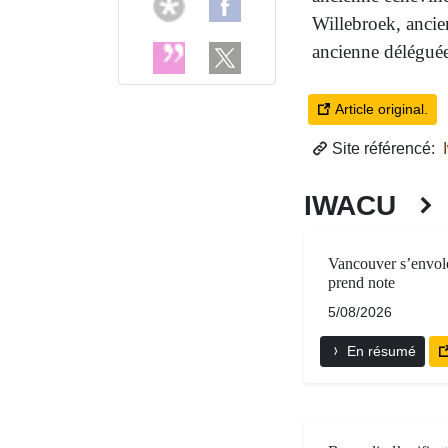
Willebroek, ancie
ancienne délégué
Article original.
Site référencé:
IWACU
Vancouver s’envole
prend note
5/08/2026
En résumé