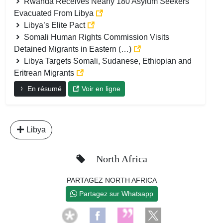
Rwanda Receives Nearly 180 Asylum Seekers
Evacuated From Libya
Libya’s Elite Pact
Somali Human Rights Commission Visits
Detained Migrants in Eastern (…)
Libya Targets Somali, Sudanese, Ethiopian and
Eritrean Migrants
En résumé
Voir en ligne
Libya
North Africa
PARTAGEZ NORTH AFRICA
Partagez sur Whatsapp