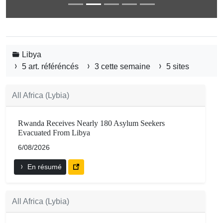
Libya
5 art. référéncés
3 cette semaine
5 sites
All Africa (Lybia)
Rwanda Receives Nearly 180 Asylum Seekers
Evacuated From Libya
6/08/2026
En résumé
All Africa (Lybia)