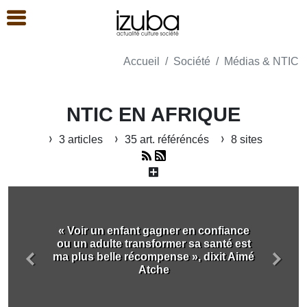
Accueil
Société
Médias & NTIC
NTIC EN AFRIQUE
3 articles
35 art. référéncés
8 sites
« Voir un enfant gagner en confiance
ou un adulte transformer sa santé est
ma plus belle récompense », dixit Aimé
Précédent
Suiva
Atche