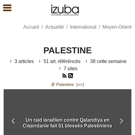
Accueil
Actualité
International
Moyen-Orient
PALESTINE
3 articles
51 art. référéncés
38 cette semaine
7 sites
Palestine (
en
)
Un raid israélien contre Qalandiya en
Précédent
Suiva
Cisjordanie fait 51 blessés Palestiniens