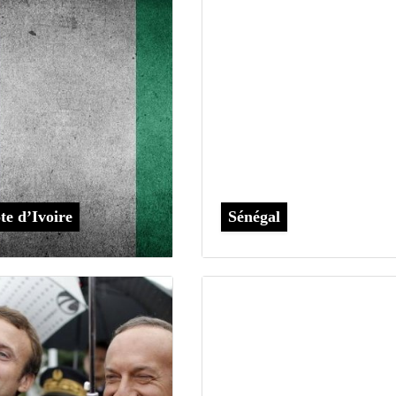
te d’Ivoire
Sénégal