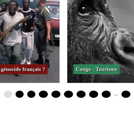
génocide français ?
Congo - Tourisme
...
0
4
8
12
16
20
24
28
32
68