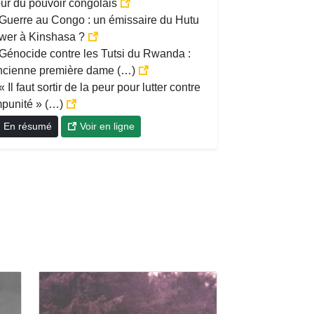
ur du pouvoir congolais
Guerre au Congo : un émissaire du Hutu
wer à Kinshasa ?
Génocide contre les Tutsi du Rwanda :
ancienne première dame (…)
« Il faut sortir de la peur pour lutter contre
mpunité » (…)
En résumé
Voir en ligne