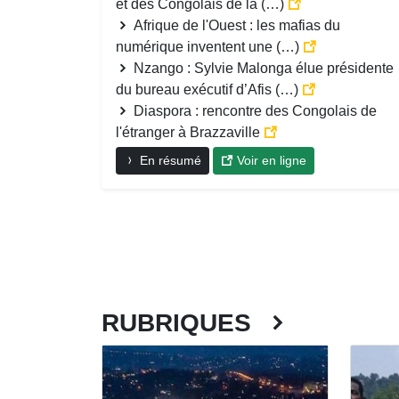
et des Congolais de la (…)
Afrique de l'Ouest : les mafias du
numérique inventent une (…)
Nzango : Sylvie Malonga élue présidente
du bureau exécutif d’Afis (…)
Diaspora : rencontre des Congolais de
l'étranger à Brazzaville
En résumé
Voir en ligne
RUBRIQUES