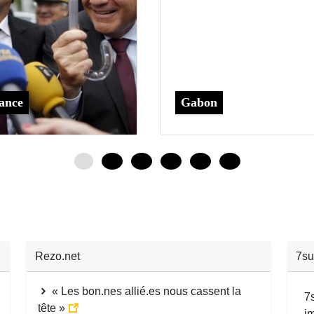
ance
Gabon
0
12
24
36
48
60
Rezo.net
7su
« Les bon.nes allié.es nous cassent la
7
tête »
i