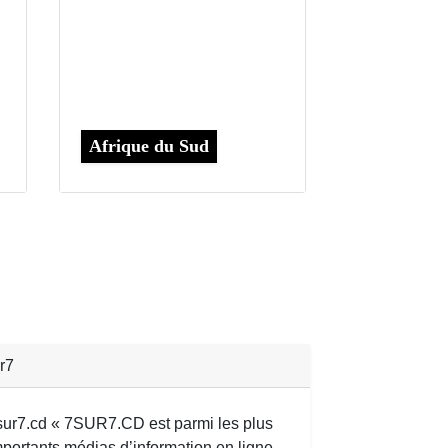
Afrique du Sud
r7
sur7.cd « 7SUR7.CD est parmi les plus
mportants médias d’information en ligne