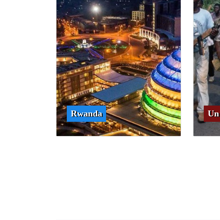
Rwanda
Un 