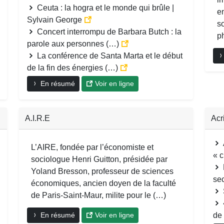
Ceuta : la hogra et le monde qui brûle |
en
Sylvain George
so
Concert interrompu de Barbara Butch : la
ph
parole aux personnes (…)
La conférence de Santa Marta et le début
de la fin des énergies (…)
En résumé
Voir en ligne
A.I.R.E
Acr
L’AIRE, fondée par l’économiste et
« c
sociologue Henri Guitton, présidée par
Yoland Bresson, professeur de sciences
se
économiques, ancien doyen de la faculté
de Paris-Saint-Maur, milite pour le (…)
En résumé
Voir en ligne
de