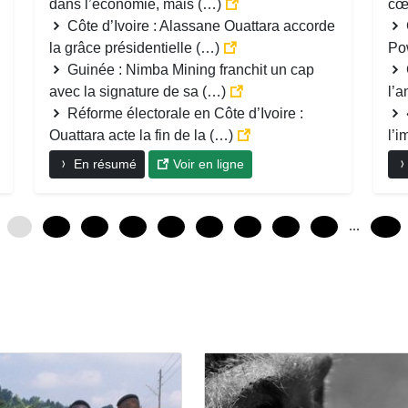
dans l’économie, mais (…)
cœ
Côte d’Ivoire : Alassane Ouattara accorde
la grâce présidentielle (…)
Po
Guinée : Nimba Mining franchit un cap
avec la signature de sa (…)
l’
Réforme électorale en Côte d’Ivoire :
Ouattara acte la fin de la (…)
l’i
En résumé
Voir en ligne
...
0
12
24
36
48
60
72
84
96
228