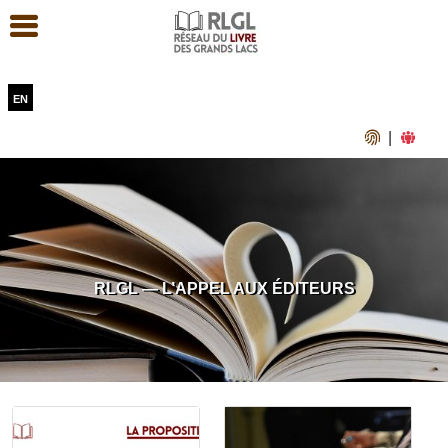
en
|
RLGL — L’APPEL AUX ÉDITEURS