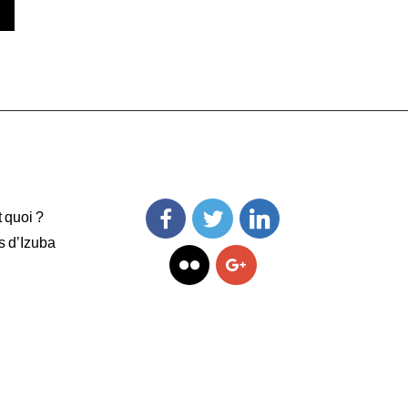
t quoi ?
s d’Izuba
Facebook
Twitter
Linkedin
Flickr
Googleplus