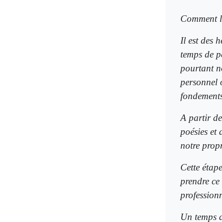
Comment le
Il est des 
temps de p
pourtant no
personnel o
fondement
A partir d
poésies et
notre prop
Cette étap
prendre ce 
professionn
Un temps d