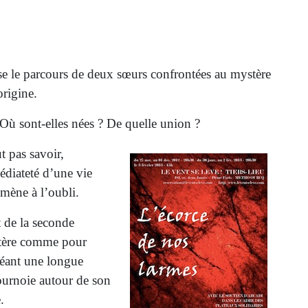
rse le parcours de deux sœurs confrontées au mystère
origine.
 Où sont-elles nées ? De quelle union ?
t pas savoir,
diateté d’une vie
 mène à l’oubli.
t de la seconde
stère comme pour
néant une longue
ournoie autour de son
.