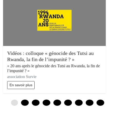
Vidéos : colloque « génocide des Tutsi au
Rwanda, la fin de l’impunité ? »
« 20 ans après le génocide des Tutsi au Rwanda, la fin de
l’impunité ? »
association Survie
En savoir plus
0
12
24
36
48
60
72
84
96