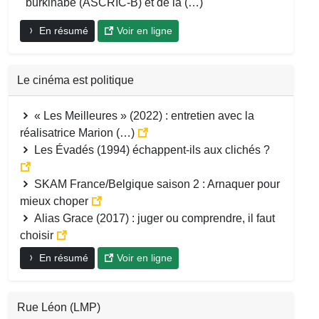
burkinabè (ASCRIC-B) et de la (…)
En résumé
Voir en ligne
Le cinéma est politique
« Les Meilleures » (2022) : entretien avec la
réalisatrice Marion (…)
Les Évadés (1994) échappent-ils aux clichés ?
SKAM France/Belgique saison 2 : Arnaquer pour
mieux choper
Alias Grace (2017) : juger ou comprendre, il faut
choisir
En résumé
Voir en ligne
Rue Léon (LMP)